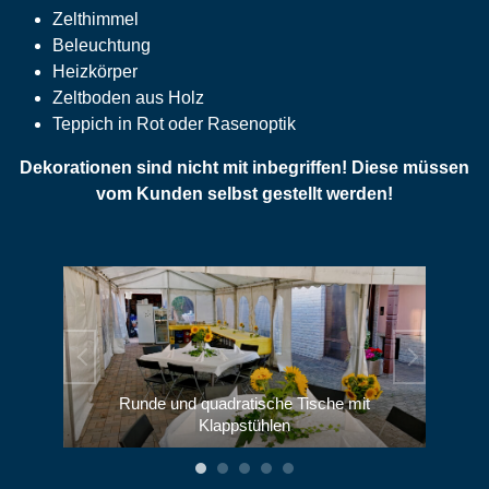
Zelthimmel
Beleuchtung
Heizkörper
Zeltboden aus Holz
Teppich in Rot oder Rasenoptik
Dekorationen sind nicht mit inbegriffen! Diese müssen
vom Kunden selbst gestellt werden!
Runde und quadratische Tische mit
Biertischgarnituren unverändert
Biertischgarnituren mit Hussen
Zelthimmel und Beleuchtung
Tische mit Klappstühlen
Klappstühlen